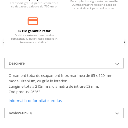
Puteti plati in siguranta comenzile
Transport gratuit pentru comenzile
Dumneavoastra folosind card de
ce depasesc valoare de 700 euro.
credit direct pe siteul nostru
15 zile garantie retur
Doriti sa returnati un produs
cumparat? O puteti face simplu in
termenele stabilite !
Descriere
Ornament toba de esapament Inox marimea de 65 x 120 mm
model Titanium, cu grila in interior.
Lungime totala 215mm si diametru de intrare 53 mm.
Cod produs: 26363
Informatii conformitate produs
Review-uri
(0)