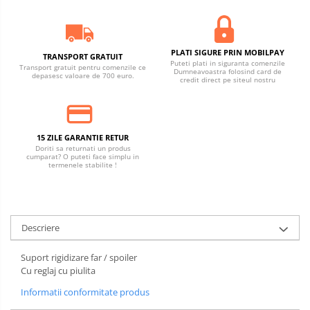
PLATI SIGURE PRIN MOBILPAY
TRANSPORT GRATUIT
Puteti plati in siguranta comenzile
Transport gratuit pentru comenzile ce
Dumneavoastra folosind card de
depasesc valoare de 700 euro.
credit direct pe siteul nostru
15 ZILE GARANTIE RETUR
Doriti sa returnati un produs
cumparat? O puteti face simplu in
termenele stabilite !
Descriere
Suport rigidizare far / spoiler
Cu reglaj cu piulita
Informatii conformitate produs