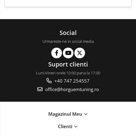
Social
Urmareste-ne in social media
Suport clienti
Luni-Vineri orele 10:00 pana la 17:00
+40 747 254557
office@horguemtuning.ro
Magazinul Meu
Clienti