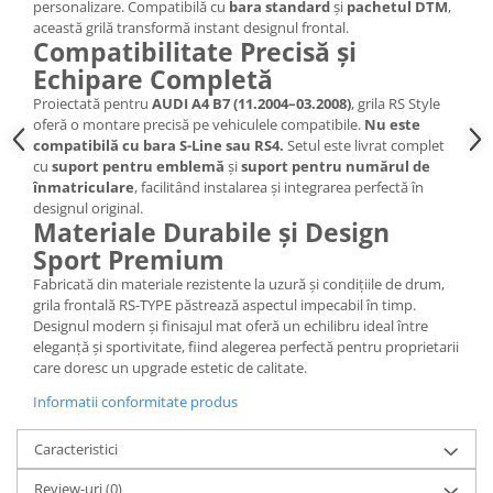
personalizare. Compatibilă cu
bara standard
și
pachetul DTM
,
această grilă transformă instant designul frontal.
Compatibilitate Precisă și
Echipare Completă
Proiectată pentru
AUDI A4 B7 (11.2004–03.2008)
, grila RS Style
oferă o montare precisă pe vehiculele compatibile.
Nu este
compatibilă cu bara S-Line sau RS4.
Setul este livrat complet
cu
suport pentru emblemă
și
suport pentru numărul de
înmatriculare
, facilitând instalarea și integrarea perfectă în
designul original.
Materiale Durabile și Design
Sport Premium
Fabricată din materiale rezistente la uzură și condițiile de drum,
grila frontală RS-TYPE păstrează aspectul impecabil în timp.
Designul modern și finisajul mat oferă un echilibru ideal între
eleganță și sportivitate, fiind alegerea perfectă pentru proprietarii
care doresc un upgrade estetic de calitate.
Informatii conformitate produs
Caracteristici
Review-uri
(0)