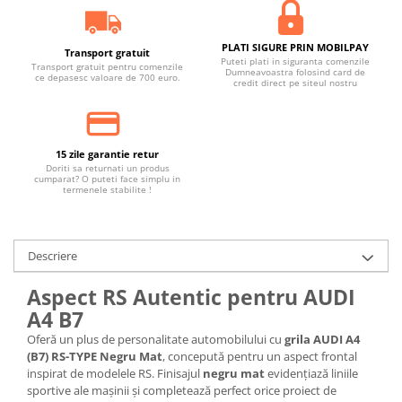
PLATI SIGURE PRIN MOBILPAY
Transport gratuit
Puteti plati in siguranta comenzile
Transport gratuit pentru comenzile
Dumneavoastra folosind card de
ce depasesc valoare de 700 euro.
credit direct pe siteul nostru
15 zile garantie retur
Doriti sa returnati un produs
cumparat? O puteti face simplu in
termenele stabilite !
Descriere
Aspect RS Autentic pentru AUDI
A4 B7
Oferă un plus de personalitate automobilului cu
grila AUDI A4
(B7) RS-TYPE Negru Mat
, concepută pentru un aspect frontal
inspirat de modelele RS. Finisajul
negru mat
evidențiază liniile
sportive ale mașinii și completează perfect orice proiect de