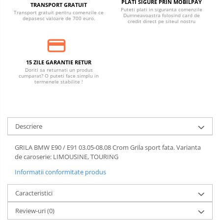
PLATI SIGURE PRIN MOBILPAY
TRANSPORT GRATUIT
Puteti plati in siguranta comenzile
Transport gratuit pentru comenzile ce
Dumneavoastra folosind card de
depasesc valoare de 700 euro.
credit direct pe siteul nostru
15 ZILE GARANTIE RETUR
Doriti sa returnati un produs
cumparat? O puteti face simplu in
termenele stabilite !
Descriere
GRILA BMW E90 / E91 03.05-08.08 Crom Grila sport fata. Varianta
de caroserie: LIMOUSINE, TOURING
Informatii conformitate produs
Caracteristici
Review-uri
(0)