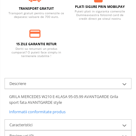
PLATI SIGURE PRIN MOBILPAY
TRANSPORT GRATUIT
Puteti plati in siguranta comenzile
Transport gratuit pentru comenzile ce
Dumneavoastra folosind card de
depasesc valoare de 700 euro.
credit direct pe siteul nostru
15 ZILE GARANTIE RETUR
Doriti sa returnati un produs
cumparat? O puteti face simplu in
termenele stabilite !
Descriere
GRILA MERCEDES W210 E-KLASA 95-05.99 AVANTGARDE Grila
sport fata AVANTGARDE style
Informatii conformitate produs
Caracteristici
Review-uri
(0)