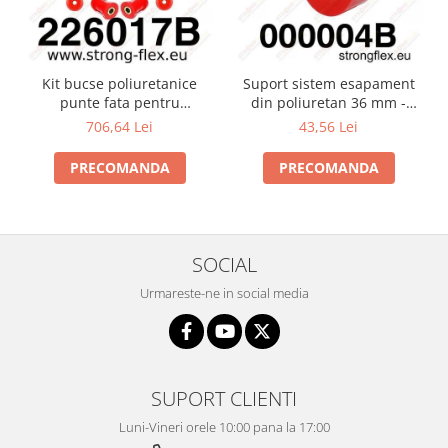
Kit bucse poliuretanice
Suport sistem esapament
punte fata pentru
din poliuretan 36 mm -
Volkswagen Golf II -
000004B
706,64 Lei
43,56 Lei
226017B
PRECOMANDA
PRECOMANDA
SOCIAL
Urmareste-ne in social media
SUPORT CLIENTI
Luni-Vineri orele 10:00 pana la 17:00