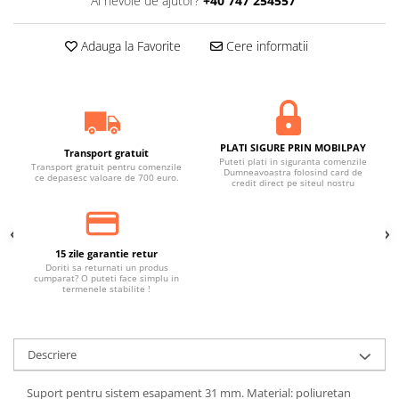
Ai nevoie de ajutor?
+40 747 254557
Banda termoizolata
Capete toba
Adauga la Favorite
Cere informatii
Tobe sport
Tuning iluminari
Becuri LED
Faruri
PLATI SIGURE PRIN MOBILPAY
Transport gratuit
Puteti plati in siguranta comenzile
Transport gratuit pentru comenzile
Iluminari autoutilitare
Dumneavoastra folosind card de
ce depasesc valoare de 700 euro.
credit direct pe siteul nostru
Kituri xenon
Lumini la numar
Proiectoare ceata
15 zile garantie retur
Doriti sa returnati un produs
Semnalizari aripa
cumparat? O puteti face simplu in
termenele stabilite !
Semnalizari fata
Stopuri
Descriere
Tuning motor
Furtun intercooler turbo
Suport pentru sistem esapament 31 mm. Material: poliuretan