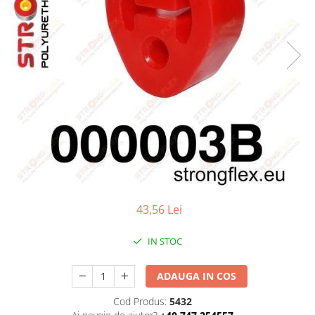
Statii radio CB
Suspensii auto
Bucsi poliuretan
Tuning aerodinamic
Accesorii bari auto
Adaos bara fata
Adaos bara spate
Aripi auto
Bara fata
Bara spate
43,56 Lei
Body kituri
Eleroane auto
IN STOC
Praguri tuning
ADAUGA IN COS
Tuning evacuare
Accesorii tobe
Cod Produs:
5432