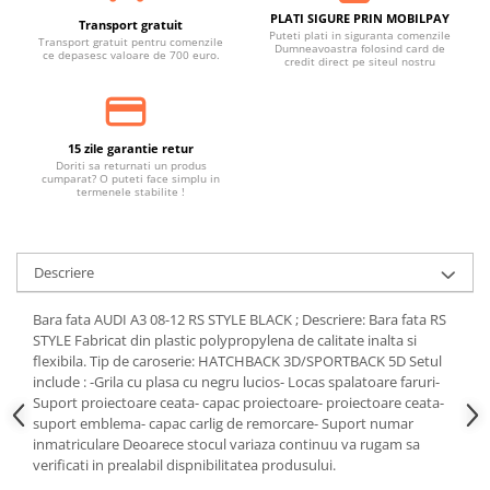
PLATI SIGURE PRIN MOBILPAY
Transport gratuit
Puteti plati in siguranta comenzile
Transport gratuit pentru comenzile
Dumneavoastra folosind card de
ce depasesc valoare de 700 euro.
credit direct pe siteul nostru
15 zile garantie retur
Doriti sa returnati un produs
cumparat? O puteti face simplu in
termenele stabilite !
Descriere
Bara fata AUDI A3 08-12 RS STYLE BLACK ; Descriere: Bara fata RS
STYLE Fabricat din plastic polypropylena de calitate inalta si
flexibila. Tip de caroserie: HATCHBACK 3D/SPORTBACK 5D Setul
include : -Grila cu plasa cu negru lucios- Locas spalatoare faruri-
Suport proiectoare ceata- capac proiectoare- proiectoare ceata-
suport emblema- capac carlig de remorcare- Suport numar
inmatriculare Deoarece stocul variaza continuu va rugam sa
verificati in prealabil dispnibilitatea produsului.