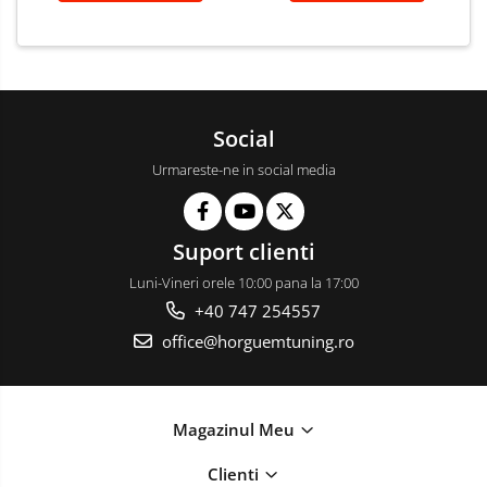
Social
Urmareste-ne in social media
Suport clienti
Luni-Vineri orele 10:00 pana la 17:00
+40 747 254557
office@horguemtuning.ro
Magazinul Meu
Clienti