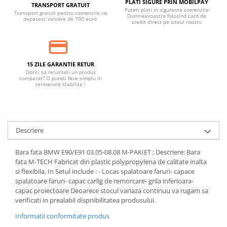
PLATI SIGURE PRIN MOBILPAY
TRANSPORT GRATUIT
Puteti plati in siguranta comenzile
Transport gratuit pentru comenzile ce
Dumneavoastra folosind card de
depasesc valoare de 700 euro.
credit direct pe siteul nostru
15 ZILE GARANTIE RETUR
Doriti sa returnati un produs
cumparat? O puteti face simplu in
termenele stabilite !
Descriere
Bara fata BMW E90/E91 03.05-08.08 M-PAKIET ; Descriere: Bara
fata M-TECH Fabricat din plastic polypropylena de calitate inalta
si flexibila. In Setul include : - Locas spalatoare faruri- capace
spalatoare faruri- capac carlig de remorcare- grila inferioara-
capac proiectoare Deoarece stocul variaza continuu va rugam sa
verificati in prealabil dispnibilitatea produsului.
Informatii conformitate produs