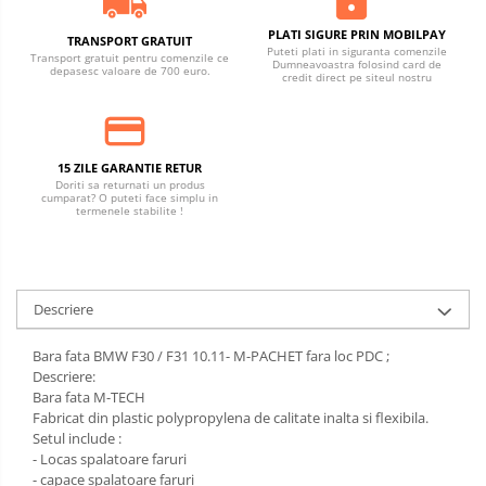
PLATI SIGURE PRIN MOBILPAY
TRANSPORT GRATUIT
Puteti plati in siguranta comenzile
Transport gratuit pentru comenzile ce
Dumneavoastra folosind card de
depasesc valoare de 700 euro.
credit direct pe siteul nostru
15 ZILE GARANTIE RETUR
Doriti sa returnati un produs
cumparat? O puteti face simplu in
termenele stabilite !
Descriere
Bara fata BMW F30 / F31 10.11- M-PACHET fara loc PDC ;
Descriere:
Bara fata M-TECH
Fabricat din plastic polypropylena de calitate inalta si flexibila.
Setul include :
- Locas spalatoare faruri
- capace spalatoare faruri