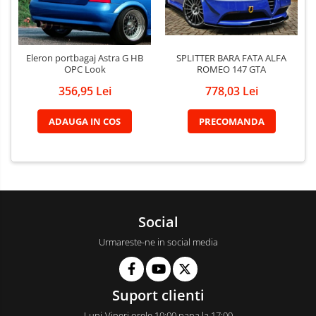
SPLITTER BARA FATA ALFA
Eleron portbagaj Astra G HB
ROMEO 147 GTA
OPC Look
778,03 Lei
356,95 Lei
PRECOMANDA
ADAUGA IN COS
Social
Urmareste-ne in social media
Suport clienti
Luni-Vineri orele 10:00 pana la 17:00