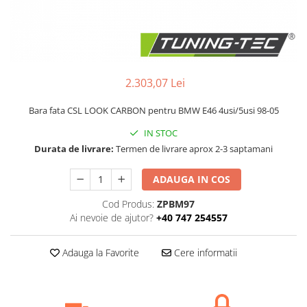
Statii radio CB
Suspensii auto
Bucsi poliuretan
Tuning aerodinamic
2.303,07 Lei
Accesorii bari auto
Adaos bara fata
Bara fata CSL LOOK CARBON pentru BMW E46 4usi/5usi 98-05
Adaos bara spate
IN STOC
Aripi auto
Durata de livrare:
Termen de livrare aprox 2-3 saptamani
Bara fata
ADAUGA IN COS
Bara spate
Cod Produs:
ZPBM97
Body kituri
Ai nevoie de ajutor?
+40 747 254557
Eleroane auto
Praguri tuning
Adauga la Favorite
Cere informatii
Tuning evacuare
Accesorii tobe