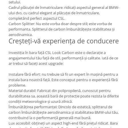
setului.
Cadrul plăcuței de înmatriculare: ridicați aspectul general al BMW-
ului dvs. cu cadrul elegant al plăcuței de înmatriculare,
completând perfect aspectul CSL.
Carbon Splitter: Nu este vorba doar despre stil; este vorba de
performanta. Splitterul de carbon îmbunătățește stabilitatea și
aerodinamica.
Creșteți-vă experiența de conducere
Investiția în bara față CSL Look Carbon este o declarație a
angajamentului tău față de stil, performanță și calitate. Iată de ce
ar trebui să faceți acest upgrade:
Instalare fără efort: nu trebuie să fii un expert în mașină pentru a
instala bara noastră față. Este conceput pentru o experiență fără
probleme.
Material durabil: Fabricat din polipropilenă, cunoscut pentru
durabilitatea sa, această bară de protecție poate rezista la diferite
condiții meteorologice și uzură zilnică.
Îmbunătățirea performanței: Dincolo de estetică, splitterul de
carbon îmbunătățește aerodinamica și stabilitatea BMW-ului tău,
contribuind la o performanță generală mai bună.
Lux accesibil: obțineți un aspect high-end fără prețul ridicat. Bara