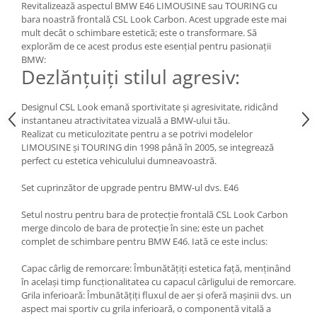
Revitalizează aspectul BMW E46 LIMOUSINE sau TOURING cu
Intercooler
bara noastră frontală CSL Look Carbon. Acest upgrade este mai
mult decât o schimbare estetică; este o transformare. Să
explorăm de ce acest produs este esențial pentru pasionații
BMW:
Dezlănțuiți stilul agresiv:
Designul CSL Look emană sportivitate și agresivitate, ridicând
instantaneu atractivitatea vizuală a BMW-ului tău.
Realizat cu meticulozitate pentru a se potrivi modelelor
LIMOUSINE și TOURING din 1998 până în 2005, se integrează
perfect cu estetica vehiculului dumneavoastră.
Set cuprinzător de upgrade pentru BMW-ul dvs. E46
Setul nostru pentru bara de protecție frontală CSL Look Carbon
merge dincolo de bara de protecție în sine; este un pachet
complet de schimbare pentru BMW E46. Iată ce este inclus:
Capac cârlig de remorcare: Îmbunătățiți estetica față, menținând
în același timp funcționalitatea cu capacul cârligului de remorcare.
Grila inferioară: Îmbunătățiți fluxul de aer și oferă mașinii dvs. un
aspect mai sportiv cu grila inferioară, o componentă vitală a