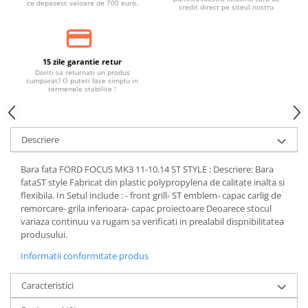
ce depasesc valoare de 700 euro.
Banda termoizolata
credit direct pe siteul nostru
Capete toba
Tobe sport
15 zile garantie retur
Tuning iluminari
Doriti sa returnati un produs
cumparat? O puteti face simplu in
Becuri LED
termenele stabilite !
Faruri
Iluminari autoutilitare
Descriere
Kituri xenon
Bara fata FORD FOCUS MK3 11-10.14 ST STYLE ; Descriere: Bara
Lumini la numar
fataST style Fabricat din plastic polypropylena de calitate inalta si
Proiectoare ceata
flexibila. In Setul include : - front grill- ST emblem- capac carlig de
remorcare- grila inferioara- capac proiectoare Deoarece stocul
Semnalizari aripa
variaza continuu va rugam sa verificati in prealabil dispnibilitatea
produsului.
Semnalizari fata
Informatii conformitate produs
Stopuri
Tuning motor
Caracteristici
Furtun intercooler turbo