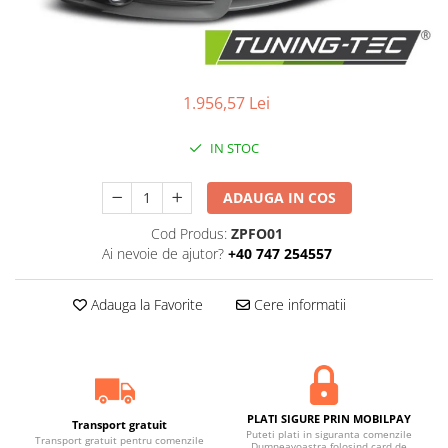
Statii radio CB
Suspensii auto
Bucsi poliuretan
Tuning aerodinamic
1.956,57 Lei
Accesorii bari auto
IN STOC
Adaos bara fata
Adaos bara spate
ADAUGA IN COS
Aripi auto
Cod Produs:
ZPFO01
Bara fata
Ai nevoie de ajutor?
+40 747 254557
Bara spate
Adauga la Favorite
Cere informatii
Body kituri
Eleroane auto
Praguri tuning
Tuning evacuare
PLATI SIGURE PRIN MOBILPAY
Accesorii tobe
Transport gratuit
Puteti plati in siguranta comenzile
Transport gratuit pentru comenzile
Dumneavoastra folosind card de