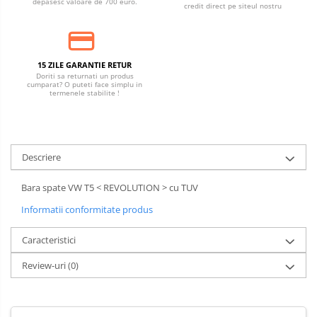
depasesc valoare de 700 euro.
credit direct pe siteul nostru
15 ZILE GARANTIE RETUR
Doriti sa returnati un produs
cumparat? O puteti face simplu in
termenele stabilite !
Descriere
Bara spate VW T5 < REVOLUTION > cu TUV
Informatii conformitate produs
Caracteristici
Review-uri
(0)