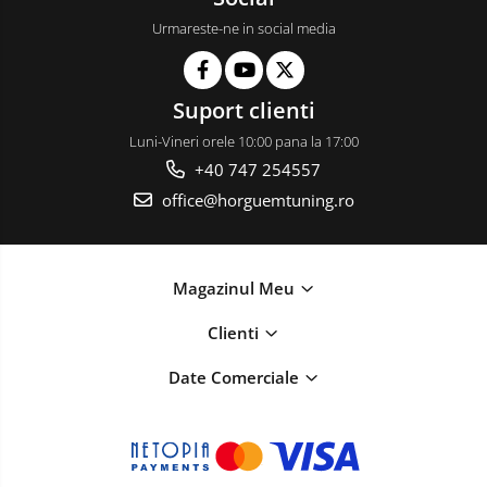
Urmareste-ne in social media
Suport clienti
Luni-Vineri orele 10:00 pana la 17:00
+40 747 254557
office@horguemtuning.ro
Magazinul Meu
Clienti
Date Comerciale