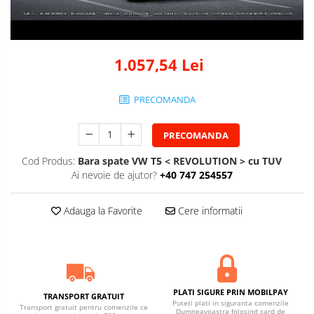
1.057,54 Lei
PRECOMANDA
PRECOMANDA
Cod Produs:
Bara spate VW T5 < REVOLUTION > cu TUV
Ai nevoie de ajutor?
+40 747 254557
Adauga la Favorite
Cere informatii
PLATI SIGURE PRIN MOBILPAY
TRANSPORT GRATUIT
Puteti plati in siguranta comenzile
Transport gratuit pentru comenzile ce
Dumneavoastra folosind card de