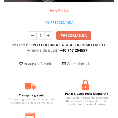
Statii radio CB
Suspensii auto
665,50 Lei
Bucsi poliuretan
PRECOMANDA
Tuning aerodinamic
Accesorii bari auto
PRECOMANDA
Adaos bara fata
Cod Produs:
SPLITTER BARA FATA ALFA ROMEO MITO
Adaos bara spate
Ai nevoie de ajutor?
+40 747 254557
Aripi auto
Adauga la Favorite
Cere informatii
Bara fata
Bara spate
Body kituri
Eleroane auto
PLATI SIGURE PRIN MOBILPAY
Transport gratuit
Praguri tuning
Puteti plati in siguranta comenzile
Transport gratuit pentru comenzile
Dumneavoastra folosind card de
ce depasesc valoare de 700 euro.
credit direct pe siteul nostru
Tuning evacuare
Accesorii tobe