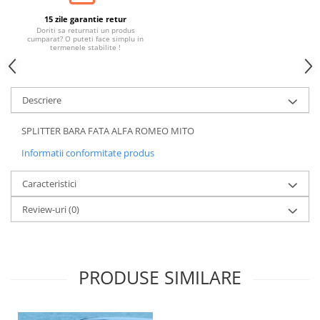
Banda termoizolata
15 zile garantie retur
Capete toba
Doriti sa returnati un produs
cumparat? O puteti face simplu in
termenele stabilite !
Tobe sport
Tuning iluminari
Becuri LED
Descriere
Faruri
SPLITTER BARA FATA ALFA ROMEO MITO
Iluminari autoutilitare
Informatii conformitate produs
Kituri xenon
Lumini la numar
Caracteristici
Proiectoare ceata
Review-uri
(0)
Semnalizari aripa
Semnalizari fata
Stopuri
PRODUSE SIMILARE
Tuning motor
Furtun intercooler turbo