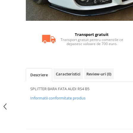
Statii radio CB
Suspensii auto
Bucsi poliuretan
Tuning aerodinamic
Transport gratuit
Accesorii bari auto
Transport gratuit pentru comenzile ce
depasesc valoare de 700 euro.
Adaos bara fata
Adaos bara spate
Aripi auto
Bara fata
Caracteristici
Review-uri
(0)
Descriere
Bara spate
SPLITTER BARA FATA AUDI RS4 B5
Body kituri
Informatii conformitate produs
Eleroane auto
Praguri tuning
Tuning evacuare
Accesorii tobe