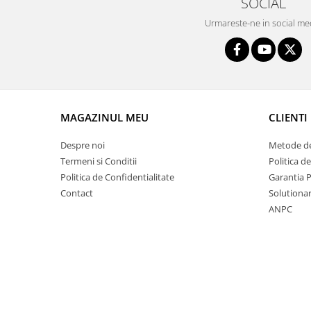
SOCIAL
Intercooler
Urmareste-ne in social me
MAGAZINUL MEU
CLIENTI
Despre noi
Metode de
Termeni si Conditii
Politica d
Politica de Confidentialitate
Garantia 
Contact
Solutionare
ANPC