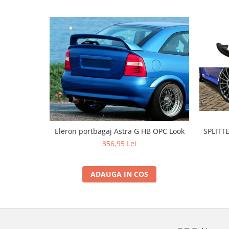
Banda termoizolata
Capete toba
Tobe sport
Tuning iluminari
Becuri LED
Faruri
Iluminari autoutilitare
Kituri xenon
Lumini la numar
SPLITT
Eleron portbagaj Astra G HB OPC Look
356,95 Lei
Proiectoare ceata
Semnalizari aripa
ADAUGA IN COS
Semnalizari fata
Stopuri
Tuning motor
Furtun intercooler turbo