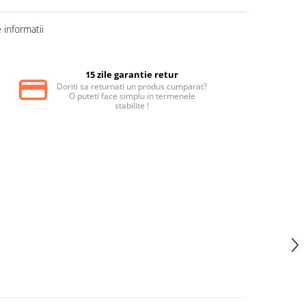
informatii
15 zile garantie retur
Doriti sa returnati un produs cumparat?
O puteti face simplu in termenele
stabilite !