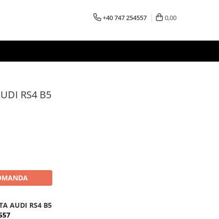
+40 747 254557
0,00
AUDI RS4 B5
OMANDA
TA AUDI RS4 B5
557