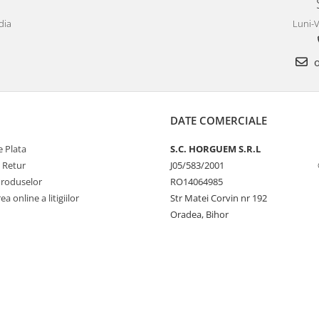
dia
Luni-V
o
DATE COMERCIALE
 Plata
S.C. HORGUEM S.R.L
e Retur
J05/583/2001
Produselor
RO14064985
a online a litigiilor
Str Matei Corvin nr 192
Oradea, Bihor