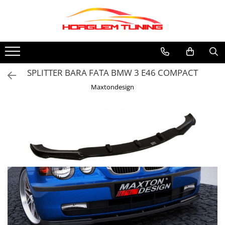
Accesorii auto exterior
Accesorii electronice
Accesorii universale interior
Grile auto
Statii Radio CB si accesorii
Suspensii auto
Tuning aerodinamic
Tuning evacuare
Tuning iluminari
Tuning motor
Informatii
Accesorii racing exterior
Butoane, intrerupatoare
Covorase auto
Grile sport
Statii radio CB
Bucsi poliuretan
Accesorii bari auto
Accesorii tobe
Becuri LED
Furtun intercooler turbo
Cum Cumpar
Capete toba
Camera video mansarier
Adaos bara fata
Banda termoizolata
Faruri
Intercooler
Politica Cookies
SPLITTER BARA FATA BMW 3 E46 COMPACT
Ornamente crom exterior
Adaos bara spate
Capete toba
Iluminari autoutilitare
Termeni si Conditii
Maxtondesign
Aripi auto
Tobe sport
Kituri xenon
Bara fata
Lumini la numar
Bara spate
Proiectoare ceata
Body kituri
Semnalizari aripa
Eleroane auto
Semnalizari fata
Praguri tuning
Stopuri