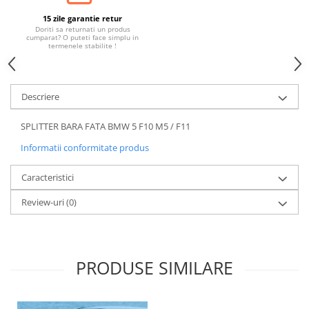
Banda termoizolata
15 zile garantie retur
Capete toba
Doriti sa returnati un produs
cumparat? O puteti face simplu in
termenele stabilite !
Tobe sport
Tuning iluminari
Becuri LED
Descriere
Faruri
SPLITTER BARA FATA BMW 5 F10 M5 / F11
Iluminari autoutilitare
Informatii conformitate produs
Kituri xenon
Lumini la numar
Caracteristici
Proiectoare ceata
Review-uri
(0)
Semnalizari aripa
Semnalizari fata
Stopuri
PRODUSE SIMILARE
Tuning motor
Furtun intercooler turbo