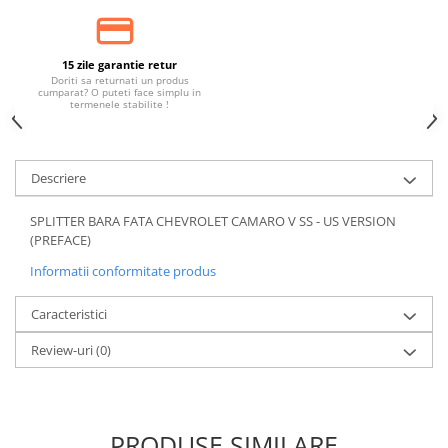
Banda termoizolata
Capete toba
15 zile garantie retur
Tobe sport
Doriti sa returnati un produs
cumparat? O puteti face simplu in
Tuning iluminari
termenele stabilite !
Becuri LED
Faruri
Descriere
Iluminari autoutilitare
Kituri xenon
SPLITTER BARA FATA CHEVROLET CAMARO V SS - US VERSION
(PREFACE)
Lumini la numar
Informatii conformitate produs
Proiectoare ceata
Semnalizari aripa
Caracteristici
Semnalizari fata
Review-uri
(0)
Stopuri
Tuning motor
Furtun intercooler turbo
PRODUSE SIMILARE