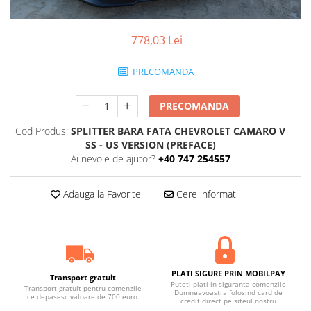
Statii radio CB
Suspensii auto
778,03 Lei
Bucsi poliuretan
Tuning aerodinamic
PRECOMANDA
Accesorii bari auto
Adaos bara fata
PRECOMANDA
Adaos bara spate
Cod Produs:
SPLITTER BARA FATA CHEVROLET CAMARO V
SS - US VERSION (PREFACE)
Aripi auto
Ai nevoie de ajutor?
+40 747 254557
Bara fata
Bara spate
Adauga la Favorite
Cere informatii
Body kituri
Eleroane auto
Praguri tuning
PLATI SIGURE PRIN MOBILPAY
Tuning evacuare
Transport gratuit
Puteti plati in siguranta comenzile
Transport gratuit pentru comenzile
Dumneavoastra folosind card de
Accesorii tobe
ce depasesc valoare de 700 euro.
credit direct pe siteul nostru