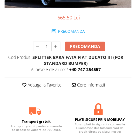
665,50 Lei
PRECOMANDA
PRECOMANDA
Cod Produs:
SPLITTER BARA FATA FIAT DUCATO III (FOR
STANDARD BUMPER)
Ai nevoie de ajutor?
+40 747 254557
Adauga la Favorite
Cere informatii
PLATI SIGURE PRIN MOBILPAY
Transport gratuit
Puteti plati in siguranta comenzile
Transport gratuit pentru comenzile
Dumneavoastra folosind card de
ce depasesc valoare de 700 euro.
credit direct pe siteul nostru