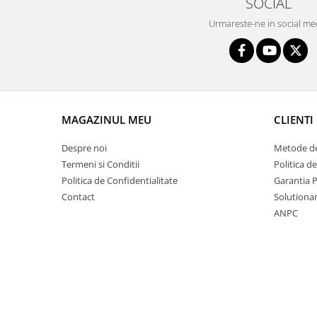
SOCIAL
Intercooler
Urmareste-ne in social me
MAGAZINUL MEU
CLIENTI
Despre noi
Metode de
Termeni si Conditii
Politica d
Politica de Confidentialitate
Garantia 
Contact
Solutionare
ANPC