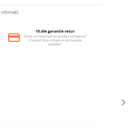
informatii
15 zile garantie retur
Doriti sa returnati un produs cumparat?
O puteti face simplu in termenele
stabilite !