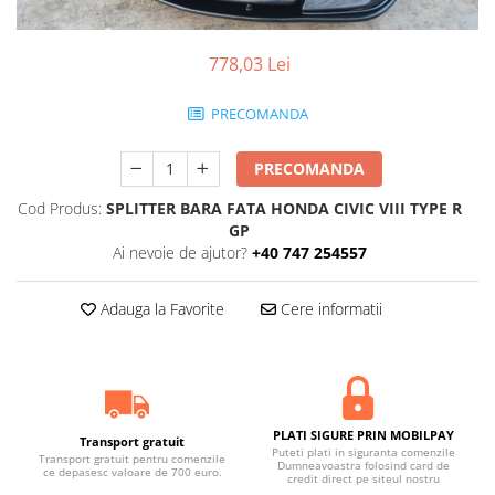
778,03 Lei
PRECOMANDA
PRECOMANDA
Cod Produs:
SPLITTER BARA FATA HONDA CIVIC VIII TYPE R
GP
Ai nevoie de ajutor?
+40 747 254557
Adauga la Favorite
Cere informatii
PLATI SIGURE PRIN MOBILPAY
Transport gratuit
Puteti plati in siguranta comenzile
Transport gratuit pentru comenzile
Dumneavoastra folosind card de
ce depasesc valoare de 700 euro.
credit direct pe siteul nostru