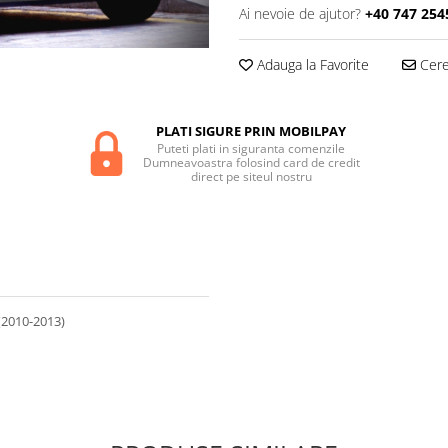
Ai nevoie de ajutor?
+40 747 254
Adauga la Favorite
Cere 
PLATI SIGURE PRIN MOBILPAY
Puteti plati in siguranta comenzile
Dumneavoastra folosind card de credit
direct pe siteul nostru
2010-2013)