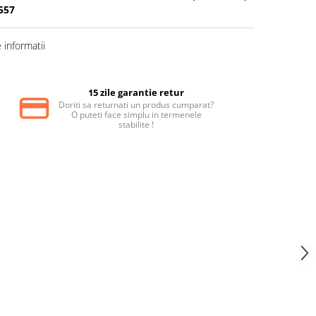
557
informatii
15 zile garantie retur
Doriti sa returnati un produs cumparat?
O puteti face simplu in termenele
stabilite !