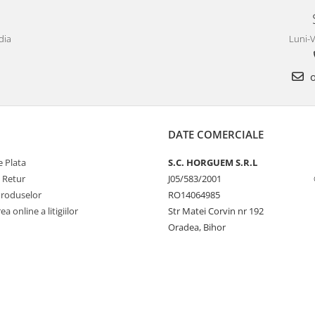
dia
Luni-V
o
DATE COMERCIALE
 Plata
S.C. HORGUEM S.R.L
e Retur
J05/583/2001
Produselor
RO14064985
a online a litigiilor
Str Matei Corvin nr 192
Oradea, Bihor