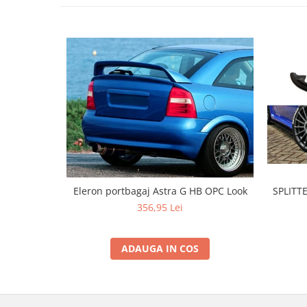
Banda termoizolata
Capete toba
Tobe sport
Tuning iluminari
Becuri LED
Faruri
Iluminari autoutilitare
Kituri xenon
Lumini la numar
SPLITT
Eleron portbagaj Astra G HB OPC Look
Proiectoare ceata
356,95 Lei
Semnalizari aripa
Semnalizari fata
ADAUGA IN COS
Stopuri
Tuning motor
Furtun intercooler turbo