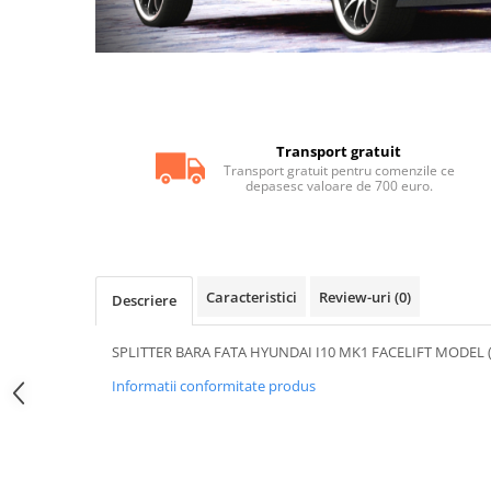
Statii radio CB
Suspensii auto
Bucsi poliuretan
Tuning aerodinamic
Accesorii bari auto
Transport gratuit
Adaos bara fata
Transport gratuit pentru comenzile ce
depasesc valoare de 700 euro.
Adaos bara spate
Aripi auto
Bara fata
Caracteristici
Review-uri
(0)
Descriere
Bara spate
Body kituri
SPLITTER BARA FATA HYUNDAI I10 MK1 FACELIFT MODEL (
Eleroane auto
Informatii conformitate produs
Praguri tuning
Tuning evacuare
Accesorii tobe