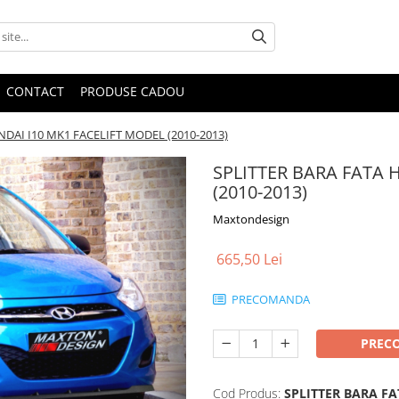
CONTACT
PRODUSE CADOU
DAI I10 MK1 FACELIFT MODEL (2010-2013)
SPLITTER BARA FATA 
(2010-2013)
Maxtondesign
665,50 Lei
PRECOMANDA
PREC
Cod Produs:
SPLITTER BARA FA