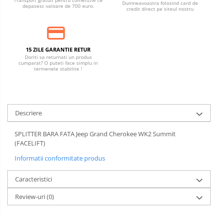
Transport gratuit pentru comenzile ce
Dumneavoastra folosind card de
depasesc valoare de 700 euro.
credit direct pe siteul nostru
15 ZILE GARANTIE RETUR
Doriti sa returnati un produs
cumparat? O puteti face simplu in
termenele stabilite !
Descriere
SPLITTER BARA FATA Jeep Grand Cherokee WK2 Summit
(FACELIFT)
Informatii conformitate produs
Caracteristici
Review-uri
(0)