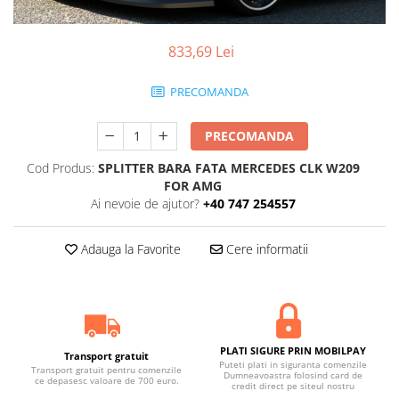
833,69 Lei
PRECOMANDA
PRECOMANDA
Cod Produs:
SPLITTER BARA FATA MERCEDES CLK W209
FOR AMG
Ai nevoie de ajutor?
+40 747 254557
Adauga la Favorite
Cere informatii
PLATI SIGURE PRIN MOBILPAY
Transport gratuit
Puteti plati in siguranta comenzile
Transport gratuit pentru comenzile
Dumneavoastra folosind card de
ce depasesc valoare de 700 euro.
credit direct pe siteul nostru