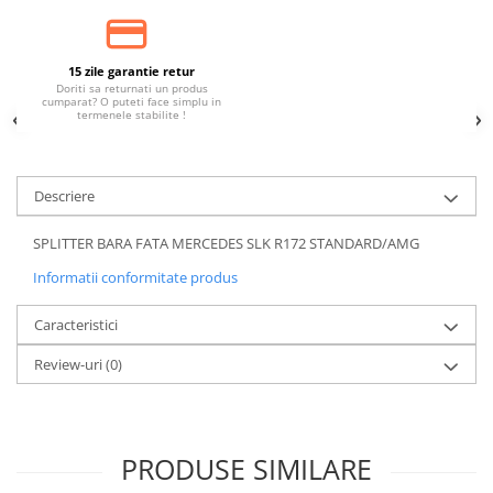
Banda termoizolata
Capete toba
15 zile garantie retur
Tobe sport
Doriti sa returnati un produs
cumparat? O puteti face simplu in
Tuning iluminari
termenele stabilite !
Becuri LED
Faruri
Descriere
Iluminari autoutilitare
Kituri xenon
SPLITTER BARA FATA MERCEDES SLK R172 STANDARD/AMG
Lumini la numar
Informatii conformitate produs
Proiectoare ceata
Caracteristici
Semnalizari aripa
Review-uri
(0)
Semnalizari fata
Stopuri
Tuning motor
PRODUSE SIMILARE
Furtun intercooler turbo