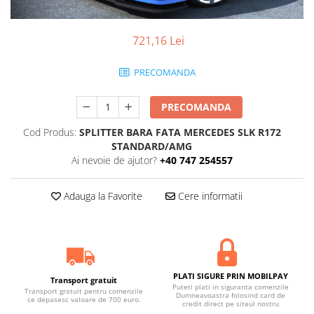
Statii radio CB
Suspensii auto
721,16 Lei
Bucsi poliuretan
Tuning aerodinamic
PRECOMANDA
Accesorii bari auto
Adaos bara fata
PRECOMANDA
Adaos bara spate
Cod Produs:
SPLITTER BARA FATA MERCEDES SLK R172
STANDARD/AMG
Aripi auto
Ai nevoie de ajutor?
+40 747 254557
Bara fata
Bara spate
Adauga la Favorite
Cere informatii
Body kituri
Eleroane auto
Praguri tuning
PLATI SIGURE PRIN MOBILPAY
Tuning evacuare
Transport gratuit
Puteti plati in siguranta comenzile
Transport gratuit pentru comenzile
Dumneavoastra folosind card de
Accesorii tobe
ce depasesc valoare de 700 euro.
credit direct pe siteul nostru