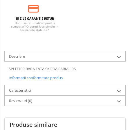
15 ZILE GARANTIE RETUR
Doriti sa returnati un produs
cumparat? O puteti face simplu in
termenele stabilite !
Descriere
SPLITTER BARA FATA SKODA FABIA I RS
Informatii conformitate produs
Caracteristici
Review-uri
(0)
Produse similare