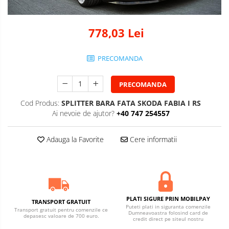
778,03 Lei
PRECOMANDA
PRECOMANDA
Cod Produs:
SPLITTER BARA FATA SKODA FABIA I RS
Ai nevoie de ajutor?
+40 747 254557
Adauga la Favorite
Cere informatii
PLATI SIGURE PRIN MOBILPAY
TRANSPORT GRATUIT
Puteti plati in siguranta comenzile
Transport gratuit pentru comenzile ce
Dumneavoastra folosind card de
depasesc valoare de 700 euro.
credit direct pe siteul nostru