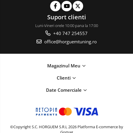
Suport clienti
Luni-Vineri orele 10:00 pana la 17:00
+40 747 254557
office@horguemtuning.ro
Magazinul Meu
Clienti
Date Comerciale
©Copyright S.C. HORGUEM S.R.L 2026
Platforma E-commerce by
Gomag