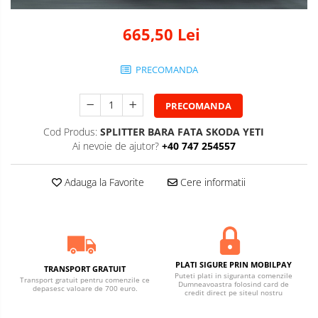
665,50 Lei
PRECOMANDA
PRECOMANDA
Cod Produs:
SPLITTER BARA FATA SKODA YETI
Ai nevoie de ajutor?
+40 747 254557
Adauga la Favorite
Cere informatii
PLATI SIGURE PRIN MOBILPAY
TRANSPORT GRATUIT
Puteti plati in siguranta comenzile
Transport gratuit pentru comenzile ce
Dumneavoastra folosind card de
depasesc valoare de 700 euro.
credit direct pe siteul nostru