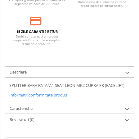
Transport gratuit pentru comenzile ce
Dumneavoastra folosind card de
depasesc valoare de 700 euro.
credit direct pe siteul nostru
15 ZILE GARANTIE RETUR
Doriti sa returnati un produs
cumparat? O puteti face simplu in
termenele stabilite !
Descriere
SPLITTER BARA FATA V.1 SEAT LEON MK2 CUPRA FR (FACELIFT)
Informatii conformitate produs
Caracteristici
Review-uri
(0)