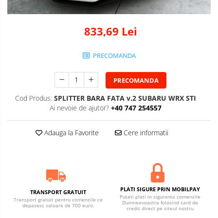
833,69 Lei
PRECOMANDA
PRECOMANDA
Cod Produs:
SPLITTER BARA FATA v.2 SUBARU WRX STI
Ai nevoie de ajutor?
+40 747 254557
Adauga la Favorite
Cere informatii
PLATI SIGURE PRIN MOBILPAY
TRANSPORT GRATUIT
Puteti plati in siguranta comenzile
Transport gratuit pentru comenzile ce
Dumneavoastra folosind card de
depasesc valoare de 700 euro.
credit direct pe siteul nostru