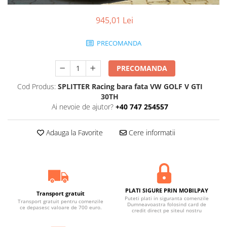
945,01 Lei
PRECOMANDA
PRECOMANDA
Cod Produs:
SPLITTER Racing bara fata VW GOLF V GTI
30TH
Ai nevoie de ajutor?
+40 747 254557
Adauga la Favorite
Cere informatii
PLATI SIGURE PRIN MOBILPAY
Transport gratuit
Puteti plati in siguranta comenzile
Transport gratuit pentru comenzile
Dumneavoastra folosind card de
ce depasesc valoare de 700 euro.
credit direct pe siteul nostru