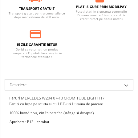
PLATI SIGURE PRIN MOBILPAY
TRANSPORT GRATUIT
Puteti plati in siguranta comenzile
Transport gratuit pentru comenzile ce
Dumneavoastra folosind card de
depasesc valoare de 700 euro.
credit direct pe siteul nostru
15 ZILE GARANTIE RETUR
Doriti sa returnati un produs
cumparat? O puteti face simplu in
termenele stabilite !
Descriere
Faruri MERCEDES W204 07-10 CROM TUBE LIGHT H7
Faruri cu lupe pe scurta si cu LED-uri Lumina de parcare.
100% brand nou, vin în pereche (stânga și dreapta).
Aprobare: E13 - aprobat.