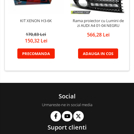
KIT XENON H3-6K
Rama proiector cu Lumini de
zi AUDI A4 01-04 NEGRU
170,83 Lei
566,28 Lei
150,32 Lei
PRECOMANDA
ADAUGA IN COS
Social
Urmareste-ne in social media
Suport clienti