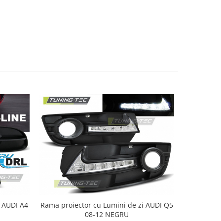
4
Rama proiector cu Lumini de zi AUDI Q5
Proiec
08-12 NEGRU