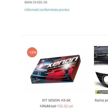
Banda termoizolata
BMW Z4 E85, E8
Capete toba
Informatii conformitate produs
Tobe sport
Tuning iluminari
Becuri LED
Faruri
Iluminari autoutilitare
-12%
Kituri xenon
Lumini la numar
Proiectoare ceata
Semnalizari aripa
Semnalizari fata
Stopuri
Tuning motor
KIT XENON H3-6K
Rama proi
Furtun intercooler turbo
170,83 Lei
150,32 Lei