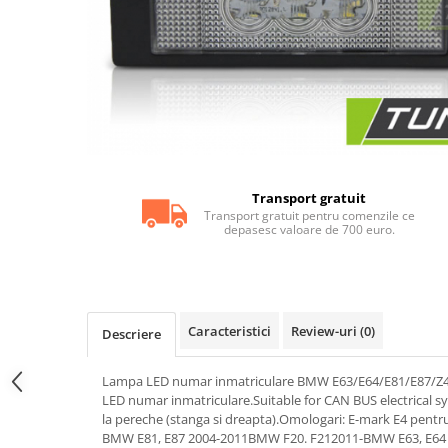
Statii radio CB
Suspensii auto
Bucsi poliuretan
Tuning aerodinamic
Accesorii bari auto
Adaos bara fata
Adaos bara spate
Transport gratuit
Aripi auto
Transport gratuit pentru comenzile ce
depasesc valoare de 700 euro.
Bara fata
Bara spate
Body kituri
Caracteristici
Review-uri
(0)
Descriere
Eleroane auto
Praguri tuning
Lampa LED numar inmatriculare BMW E63/E64/E81/E87/Z4/
Tuning evacuare
LED numar inmatriculare.Suitable for CAN BUS electrical sy
la pereche (stanga si dreapta).Omologari: E-mark E4 pentru 
Accesorii tobe
BMW E81, E87 2004-2011BMW F20. F212011-BMW E63, E64 