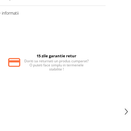
informatii
15 zile garantie retur
Doriti sa returnati un produs cumparat?
O puteti face simplu in termenele
stabilite !