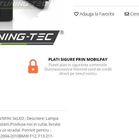
Adauga la Favorite
Cere 
PLATI SIGURE PRIN MOBILPAY
Puteti plati in siguranta comenzile
Dumneavoastra folosind card de credit
direct pe siteul nostru
MINI 3xLED ; Descriere: Lampa
stem.Produse noi in cutie, livrate
uz stradal. Potrivit pentru :
2004-2010BMW F12, F13 211-