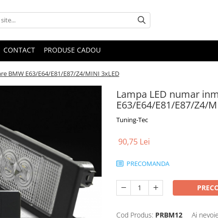
CONTACT
PRODUSE CADOU
are BMW E63/E64/E81/E87/Z4/MINI 3xLED
Lampa LED numar inm
E63/E64/E81/E87/Z4/M
Tuning-Tec
90,75 Lei
PRECOMANDA
PREC
Cod Produs:
PRBM12
Ai nevoi