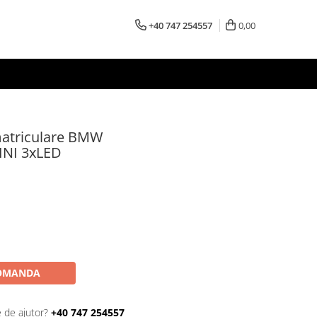
+40 747 254557
0,00
atriculare BMW
INI 3xLED
OMANDA
e de ajutor?
+40 747 254557