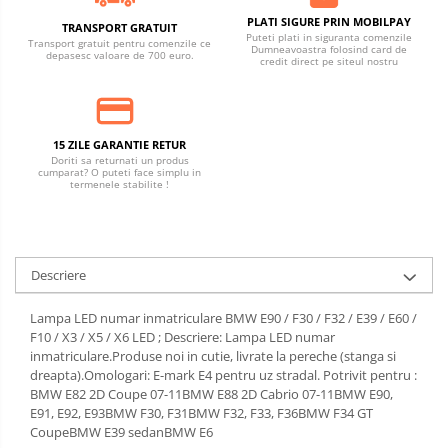
PLATI SIGURE PRIN MOBILPAY
TRANSPORT GRATUIT
Puteti plati in siguranta comenzile
Transport gratuit pentru comenzile ce
Dumneavoastra folosind card de
depasesc valoare de 700 euro.
credit direct pe siteul nostru
15 ZILE GARANTIE RETUR
Doriti sa returnati un produs
cumparat? O puteti face simplu in
termenele stabilite !
Descriere
Lampa LED numar inmatriculare BMW E90 / F30 / F32 / E39 / E60 /
F10 / X3 / X5 / X6 LED ; Descriere: Lampa LED numar
inmatriculare.Produse noi in cutie, livrate la pereche (stanga si
dreapta).Omologari: E-mark E4 pentru uz stradal. Potrivit pentru :
BMW E82 2D Coupe 07-11BMW E88 2D Cabrio 07-11BMW E90,
E91, E92, E93BMW F30, F31BMW F32, F33, F36BMW F34 GT
CoupeBMW E39 sedanBMW E6