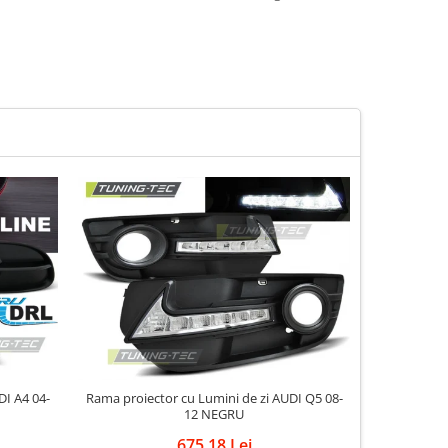
Rama proiector cu Lumini de zi AUDI Q5 08-
Proiec
12 NEGRU
675,18 Lei