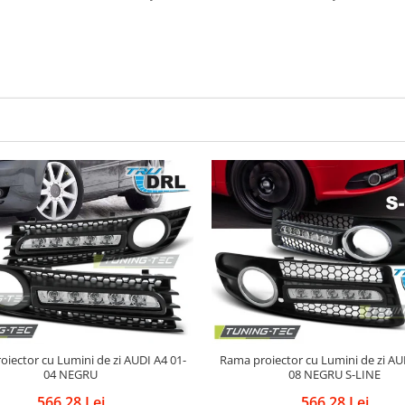
tor cu Lumini de zi AUDI A4 01-
Rama proiector cu Lumini de zi AUDI A4 04-
04 NEGRU
08 NEGRU S-LINE
566,28 Lei
566,28 Lei