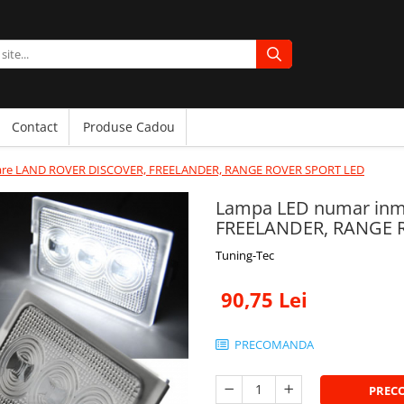
Contact
Produse Cadou
lare LAND ROVER DISCOVER, FREELANDER, RANGE ROVER SPORT LED
Lampa LED numar inm
FREELANDER, RANGE 
Tuning-Tec
90,75 Lei
PRECOMANDA
PREC