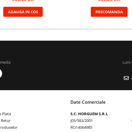
ADAUGA IN COS
PRECOMANDA
 media
Luni-
Date Comerciale
 Plata
S.C. HORGUEM S.R.L
e Retur
J05/583/2001
Produselor
RO14064985