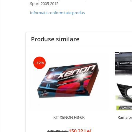
Sport 2005-2012
Kituri xenon
Informatii conformitate produs
Lumini la numar
Proiectoare ceata
Semnalizari aripa
Produse similare
Semnalizari fata
Stopuri
Furtun intercooler turbo
-12%
Intercooler
KIT XENON H3-6K
Rama proiec
150,32 Lei
170,83 Lei