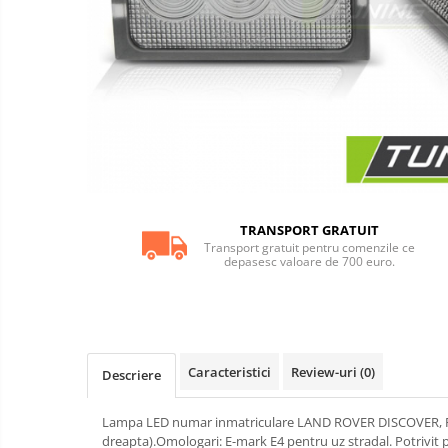
iluminari
Adaos bara spate
Tuning
motor
Aripi auto
Bara fata
Bara spate
Body kituri
Eleroane auto
Praguri tuning
TRANSPORT GRATUIT
Accesorii tobe
Transport gratuit pentru comenzile ce
depasesc valoare de 700 euro.
Banda termoizolata
Capete toba
Tobe sport
Becuri LED
Caracteristici
Review-uri
(0)
Descriere
Faruri
Lampa LED numar inmatriculare LAND ROVER DISCOVER, FRE
Iluminari autoutilitare
dreapta).Omologari: E-mark E4 pentru uz stradal. Potrivi