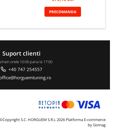
PRECOMANDA
Suport clienti
Vineri orele 10:00 pana la 17:00
+40 747 254557
office@horguemtuning.ro
©Copyright S.C. HORGUEM S.R.L 2026
Platforma E-commerce
by Gomag