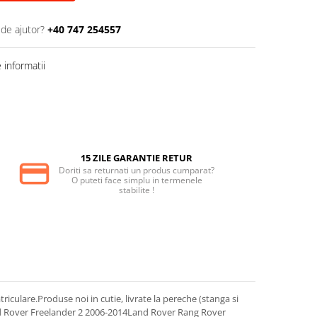
 de ajutor?
+40 747 254557
informatii
15 ZILE GARANTIE RETUR
Doriti sa returnati un produs cumparat?
O puteti face simplu in termenele
stabilite !
re.Produse noi in cutie, livrate la pereche (stanga si
nd Rover Freelander 2 2006-2014Land Rover Rang Rover