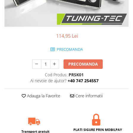
Statii radio CB
Suspensii auto
Bucsi poliuretan
Tuning aerodinamic
114,95 Lei
Accesorii bari auto
Adaos bara fata
PRECOMANDA
Adaos bara spate
Aripi auto
PRECOMANDA
Bara fata
Cod Produs:
PRSK01
Ai nevoie de ajutor?
+40 747 254557
Bara spate
Body kituri
Adauga la Favorite
Cere informatii
Eleroane auto
Praguri tuning
Tuning evacuare
Accesorii tobe
PLATI SIGURE PRIN MOBILPAY
Transport gratuit