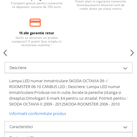
Puteti plati in siguranta comenzile
Banda termoizolata
Transport gratuit pentru comenzile
Dumneavoastra folosind card de
ce depasesc valoare de 700 euro.
credit direct pe siteul nostru
Capete toba
Tobe sport
Tuning iluminari
15 zile garantie retur
Doriti sa returnati un produs
Becuri LED
cumparat? O puteti face simplu in
termenele stabilite !
Faruri
Iluminari autoutilitare
Kituri xenon
Descriere
Lumini la numar
Lampa LED numar inmatriculare SKODA OCTAVIA 09- /
Proiectoare ceata
ROOMSTER 06-10 CANBUS LED ; Descriere: Lampa LED numar
inmatriculare.Produse noi in cutie, livrate la pereche (stanga si
Semnalizari aripa
dreapta).Omologari: E-mark E4 pentru uz stradal. Potrivit pentru :
SKODA OCTAVIA II 2009 - 2012SKODA ROOMSTER 2006 - 2010
Semnalizari fata
Informatii conformitate produs
Stopuri
Tuning motor
Caracteristici
Furtun intercooler turbo