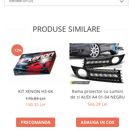
Review-uri
(0)
Intercooler
PRODUSE SIMILARE
-12%
KIT XENON H3-6K
Rama proiector cu Lumini
de zi AUDI A4 01-04 NEGRU
d
170,83 Lei
566,28 Lei
150,32 Lei
PRECOMANDA
ADAUGA IN COS