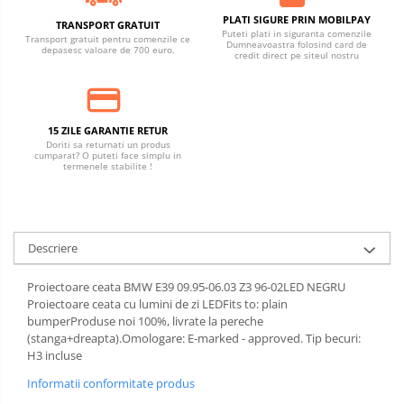
PLATI SIGURE PRIN MOBILPAY
TRANSPORT GRATUIT
Puteti plati in siguranta comenzile
Transport gratuit pentru comenzile ce
Dumneavoastra folosind card de
depasesc valoare de 700 euro.
credit direct pe siteul nostru
15 ZILE GARANTIE RETUR
Doriti sa returnati un produs
cumparat? O puteti face simplu in
termenele stabilite !
Descriere
Proiectoare ceata BMW E39 09.95-06.03 Z3 96-02LED NEGRU
Proiectoare ceata cu lumini de zi LEDFits to: plain
bumperProduse noi 100%, livrate la pereche
(stanga+dreapta).Omologare: E-marked - approved. Tip becuri:
H3 incluse
Informatii conformitate produs