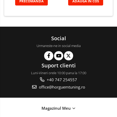
PRECOMANDA
ADAUGA IN COS
Social
Urmareste-ne in social media
Suport clienti
Luni-Vineri orele 10:00 pana la 17:00
+40 747 254557
office@horguemtuning.ro
Magazinul Meu