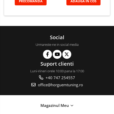
PRECOMANDA
ADAUGA IN COS
Social
Urmareste-ne in social media
Suport clienti
Luni-Vineri orele 10:00 pana la 17:00
+40 747 254557
office@horguemtuning.ro
Magazinul Meu