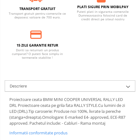
PLATI SIGURE PRIN MOBILPAY
TRANSPORT GRATUIT
Puteti plati in siguranta comenzile
Transport gratuit pentru comenzile ce
Dumneavoastra folosind card de
depasesc valoare de 700 euro.
credit direct pe siteul nostru
15 ZILE GARANTIE RETUR
Doriti sa returnati un produs
cumparat? O puteti face simplu in
termenele stabilite !
Descriere
Proiectoare ceata BMW MINI COOPER UNIVERSAL RALLY LED
DRL Proiectoare ceata pe grila fata RALLY STYLE.Cu lumini de zi
LED (DRL).Tip caroserie: Produse noi 100%, livrate la pereche
(stanga+dreapta).Omologare: E-marked E4- approved, ECE-R87
approved. Pachetul include: - Cabluri - Rama montaj
Informatii conformitate produs