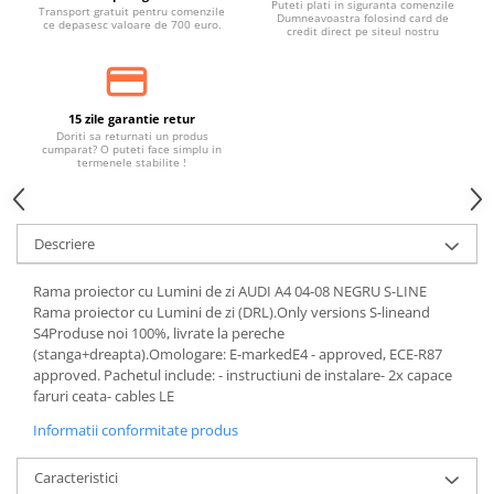
Puteti plati in siguranta comenzile
Transport gratuit pentru comenzile
Dumneavoastra folosind card de
ce depasesc valoare de 700 euro.
credit direct pe siteul nostru
15 zile garantie retur
Doriti sa returnati un produs
cumparat? O puteti face simplu in
termenele stabilite !
Descriere
Rama proiector cu Lumini de zi AUDI A4 04-08 NEGRU S-LINE
Rama proiector cu Lumini de zi (DRL).Only versions S-lineand
S4Produse noi 100%, livrate la pereche
(stanga+dreapta).Omologare: E-markedE4 - approved, ECE-R87
approved. Pachetul include: - instructiuni de instalare- 2x capace
faruri ceata- cables LE
Informatii conformitate produs
Caracteristici