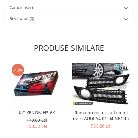
Caracteristici
Review-uri
(0)
PRODUSE SIMILARE
-12%
KIT XENON H3-6K
Rama proiector cu Lumini
de zi AUDI A4 01-04 NEGRU
d
170,83 Lei
566,28 Lei
150,32 Lei