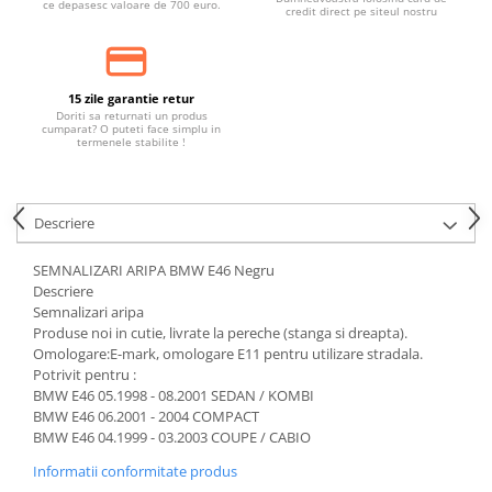
ce depasesc valoare de 700 euro.
credit direct pe siteul nostru
15 zile garantie retur
Doriti sa returnati un produs
cumparat? O puteti face simplu in
termenele stabilite !
Descriere
SEMNALIZARI ARIPA BMW E46 Negru
Descriere
Semnalizari aripa
Produse noi in cutie, livrate la pereche (stanga si dreapta).
Omologare:E-mark, omologare E11 pentru utilizare stradala.
Potrivit pentru :
BMW E46 05.1998 - 08.2001 SEDAN / KOMBI
BMW E46 06.2001 - 2004 COMPACT
BMW E46 04.1999 - 03.2003 COUPE / CABIO
Informatii conformitate produs