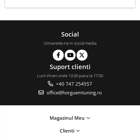
Social
Urmareste-ne in social media
Suport clienti
Luni-Vineri orele 10:00 pana la 17:00
+40 747 254557
office@horguemtuning.ro
Magazinul Meu
Clienti