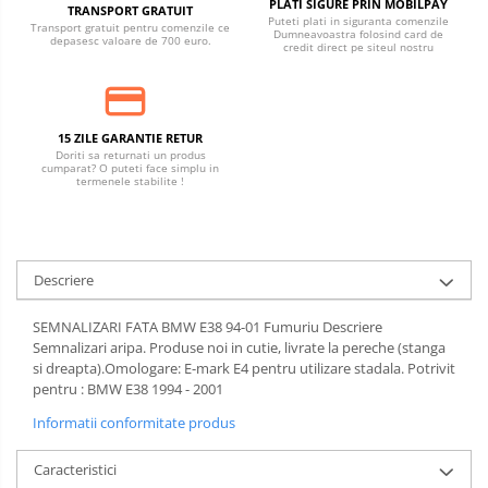
PLATI SIGURE PRIN MOBILPAY
TRANSPORT GRATUIT
Puteti plati in siguranta comenzile
Transport gratuit pentru comenzile ce
Dumneavoastra folosind card de
depasesc valoare de 700 euro.
credit direct pe siteul nostru
15 ZILE GARANTIE RETUR
Doriti sa returnati un produs
cumparat? O puteti face simplu in
termenele stabilite !
Descriere
SEMNALIZARI FATA BMW E38 94-01 Fumuriu Descriere
Semnalizari aripa. Produse noi in cutie, livrate la pereche (stanga
si dreapta).Omologare: E-mark E4 pentru utilizare stadala. Potrivit
pentru : BMW E38 1994 - 2001
Informatii conformitate produs
Caracteristici