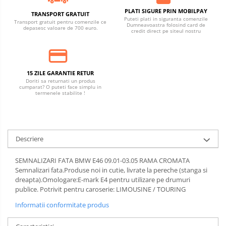
PLATI SIGURE PRIN MOBILPAY
TRANSPORT GRATUIT
Puteti plati in siguranta comenzile
Transport gratuit pentru comenzile ce
Dumneavoastra folosind card de
depasesc valoare de 700 euro.
credit direct pe siteul nostru
15 ZILE GARANTIE RETUR
Doriti sa returnati un produs
cumparat? O puteti face simplu in
termenele stabilite !
Descriere
SEMNALIZARI FATA BMW E46 09.01-03.05 RAMA CROMATA
Semnalizari fata.Produse noi in cutie, livrate la pereche (stanga si
dreapta).Omologare:E-mark E4 pentru utilizare pe drumuri
publice. Potrivit pentru caroserie: LIMOUSINE / TOURING
Informatii conformitate produs