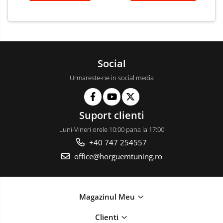
Social
Urmareste-ne in social media
Suport clienti
Luni-Vineri orele 10:00 pana la 17:00
+40 747 254557
office@horguemtuning.ro
Magazinul Meu
Clienti