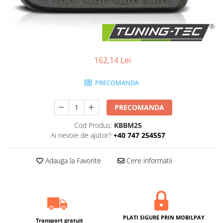
Statii radio CB
Suspensii auto
Bucsi poliuretan
Tuning aerodinamic
162,14 Lei
Accesorii bari auto
Adaos bara fata
PRECOMANDA
Adaos bara spate
Aripi auto
PRECOMANDA
Bara fata
Cod Produs:
KBBM25
Ai nevoie de ajutor?
+40 747 254557
Bara spate
Body kituri
Adauga la Favorite
Cere informatii
Eleroane auto
Praguri tuning
Tuning evacuare
Accesorii tobe
PLATI SIGURE PRIN MOBILPAY
Transport gratuit