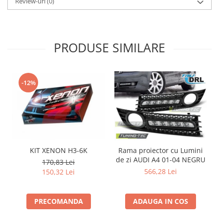
Review-uri
(0)
Intercooler
PRODUSE SIMILARE
-12%
KIT XENON H3-6K
Rama proiector cu Lumini
de zi AUDI A4 01-04 NEGRU
d
170,83 Lei
566,28 Lei
150,32 Lei
PRECOMANDA
ADAUGA IN COS