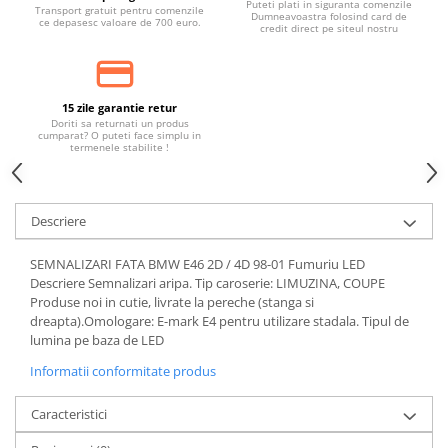
Puteti plati in siguranta comenzile
Banda termoizolata
Transport gratuit pentru comenzile
Dumneavoastra folosind card de
ce depasesc valoare de 700 euro.
credit direct pe siteul nostru
Capete toba
Tobe sport
Tuning iluminari
15 zile garantie retur
Doriti sa returnati un produs
Becuri LED
cumparat? O puteti face simplu in
termenele stabilite !
Faruri
Iluminari autoutilitare
Kituri xenon
Descriere
Lumini la numar
SEMNALIZARI FATA BMW E46 2D / 4D 98-01 Fumuriu LED
Proiectoare ceata
Descriere Semnalizari aripa. Tip caroserie: LIMUZINA, COUPE
Produse noi in cutie, livrate la pereche (stanga si
Semnalizari aripa
dreapta).Omologare: E-mark E4 pentru utilizare stadala. Tipul de
lumina pe baza de LED
Semnalizari fata
Informatii conformitate produs
Stopuri
Tuning motor
Caracteristici
Furtun intercooler turbo