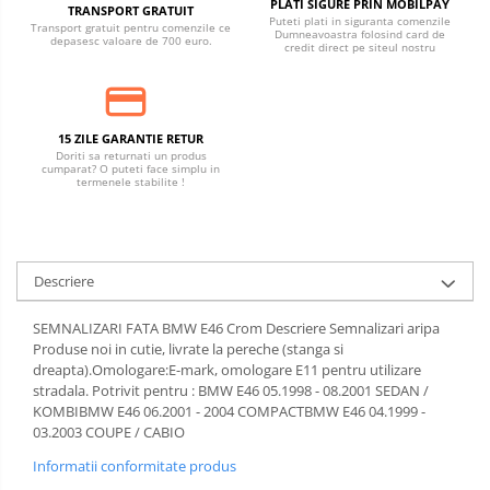
PLATI SIGURE PRIN MOBILPAY
TRANSPORT GRATUIT
Puteti plati in siguranta comenzile
Transport gratuit pentru comenzile ce
Dumneavoastra folosind card de
depasesc valoare de 700 euro.
credit direct pe siteul nostru
15 ZILE GARANTIE RETUR
Doriti sa returnati un produs
cumparat? O puteti face simplu in
termenele stabilite !
Descriere
SEMNALIZARI FATA BMW E46 Crom Descriere Semnalizari aripa
Produse noi in cutie, livrate la pereche (stanga si
dreapta).Omologare:E-mark, omologare E11 pentru utilizare
stradala. Potrivit pentru : BMW E46 05.1998 - 08.2001 SEDAN /
KOMBIBMW E46 06.2001 - 2004 COMPACTBMW E46 04.1999 -
03.2003 COUPE / CABIO
Informatii conformitate produs