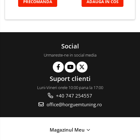
PRECOMANDA
ADAUGA IN COS
Social
Urmareste-ne in social media
Suport clienti
Luni-Vineri orele 10:00 pana la 17:00
+40 747 254557
office@horguemtuning.ro
Magazinul Meu