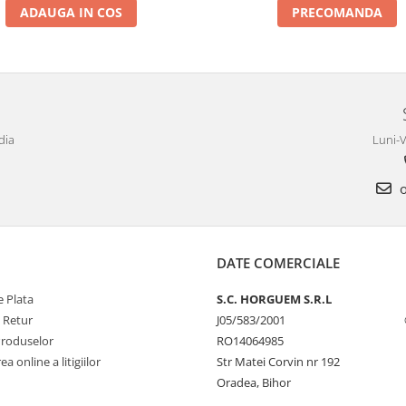
ADAUGA IN COS
PRECOMANDA
dia
Luni-V
o
DATE COMERCIALE
 Plata
S.C. HORGUEM S.R.L
e Retur
J05/583/2001
Produselor
RO14064985
a online a litigiilor
Str Matei Corvin nr 192
Oradea, Bihor