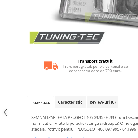
Statii radio CB
Suspensii auto
Bucsi poliuretan
Tuning aerodinamic
Accesorii bari auto
Adaos bara fata
Adaos bara spate
Transport gratuit
Aripi auto
Transport gratuit pentru comenzile ce
depasesc valoare de 700 euro.
Bara fata
Bara spate
Body kituri
Caracteristici
Review-uri
(0)
Descriere
Eleroane auto
Praguri tuning
SEMNALIZARI FATA PEUGEOT 406 09.95-04.99 Crom Descrier
Tuning evacuare
noi in cutie, livrate la pereche (stanga si dreapta).Omologa
stadala. Potrivit pentru : PEUGOEOT 406 09.1995 - 04.1999
Accesorii tobe