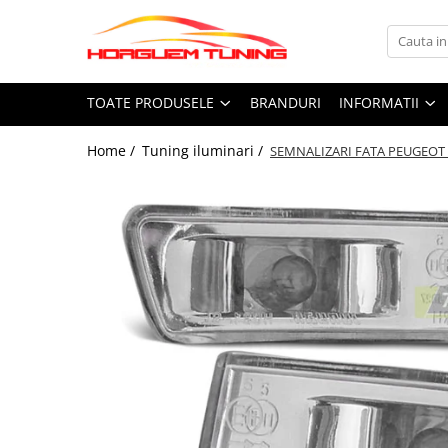
Toate Produsele
Informatii
TOATE PRODUSELE
BRANDURI
INFORMATII
Accesorii auto exterior
Cum Cumpar
Accesorii racing exterior
Politica Cookies
Home /
Tuning iluminari /
SEMNALIZARI FATA PEUGEOT 4
Termeni si Conditii
Capete toba
Ornamente crom exterior
Accesorii electronice
Butoane, intrerupatoare
Camera video mansarier
Accesorii universale interior
Covorase auto
Grile auto
Grile sport
Statii Radio CB si accesorii