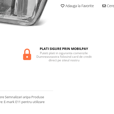
Adauga la Favorite
Cere 
PLATI SIGURE PRIN MOBILPAY
Puteti plati in siguranta comenzile
Dumneavoastra folosind card de credit
direct pe siteul nostru
e Semnalizari aripa Produse
re: E-mark E11 pentru utilizare