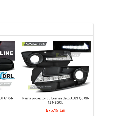
Rama proiector cu Lumini de zi AUDI Q5 08-
Proiec
12 NEGRU
675,18 Lei