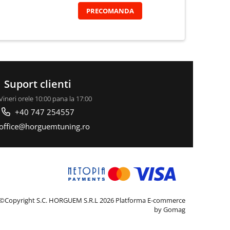
PRECOMANDA
Suport clienti
Vineri orele 10:00 pana la 17:00
+40 747 254557
office@horguemtuning.ro
©Copyright S.C. HORGUEM S.R.L 2026
Platforma E-commerce
by Gomag