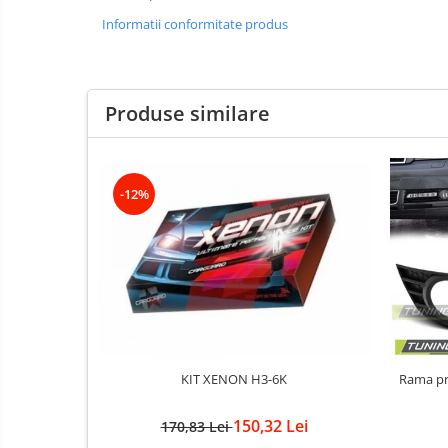
Kituri xenon
Informatii conformitate produs
Lumini la numar
Proiectoare ceata
Semnalizari aripa
Produse similare
Semnalizari fata
Stopuri
-12%
Furtun intercooler turbo
Intercooler
KIT XENON H3-6K
Rama proiec
150,32 Lei
170,83 Lei