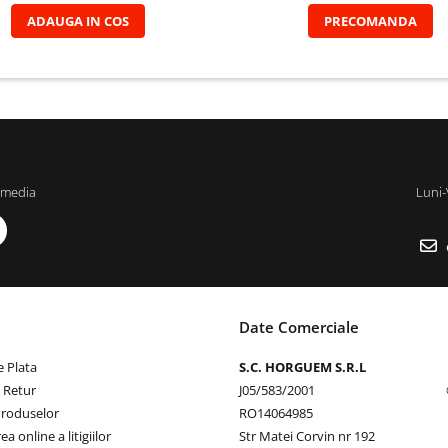
ADAUGA IN COS
PRECOMANDA
 media
Luni-
Date Comerciale
 Plata
S.C. HORGUEM S.R.L
e Retur
J05/583/2001
Produselor
RO14064985
a online a litigiilor
Str Matei Corvin nr 192