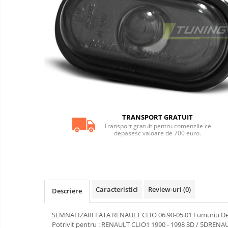
iluminari
Adaos bara spate
Tuning
motor
Aripi auto
Bara fata
Bara spate
Body kituri
Eleroane auto
Praguri tuning
TRANSPORT GRATUIT
Accesorii tobe
Transport gratuit pentru comenzile ce
depasesc valoare de 700 euro.
Banda termoizolata
Capete toba
Tobe sport
Becuri LED
Caracteristici
Review-uri
(0)
Descriere
Faruri
SEMNALIZARI FATA RENAULT CLIO 06.90-05.01 Fumuriu Descrie
Iluminari autoutilitare
Potrivit pentru : RENAULT CLIO1 1990 - 1998 3D / 5DREN