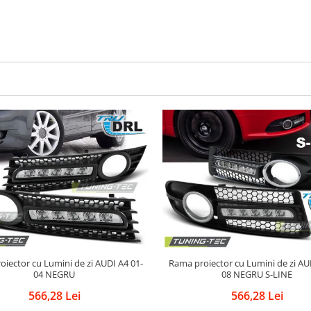
tor cu Lumini de zi AUDI A4 01-
Rama proiector cu Lumini de zi AUDI A4 04-
04 NEGRU
08 NEGRU S-LINE
566,28 Lei
566,28 Lei