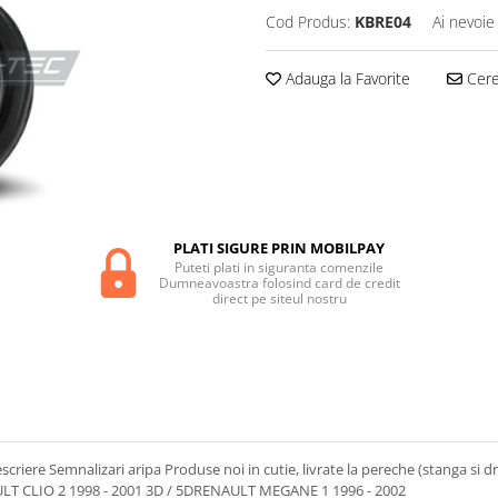
Cod Produs:
KBRE04
Ai nevoie
Adauga la Favorite
Cere 
PLATI SIGURE PRIN MOBILPAY
Puteti plati in siguranta comenzile
Dumneavoastra folosind card de credit
direct pe siteul nostru
re Semnalizari aripa Produse noi in cutie, livrate la pereche (stanga si dr
AULT CLIO 2 1998 - 2001 3D / 5DRENAULT MEGANE 1 1996 - 2002