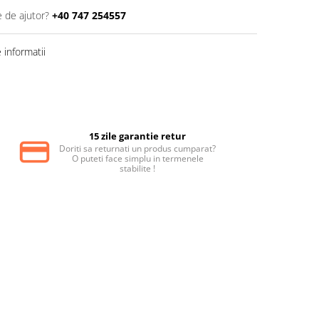
e de ajutor?
+40 747 254557
informatii
15 zile garantie retur
Doriti sa returnati un produs cumparat?
O puteti face simplu in termenele
stabilite !