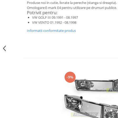
Banda termoizolata
Produse noi in cutie, livrate la pereche (stanga si dreapta).
Omologare:E-mark E4 pentru utilizare pe drumuri publice.
Capete toba
Potrivit pentru:
VW GOLF III 09.1991 - 08.1997
Tobe sport
VW VENTO 01.1992 - 08.1998
Tuning iluminari
Informatii conformitate produs
Becuri LED
Faruri
Iluminari autoutilitare
Kituri xenon
Lumini la numar
Proiectoare ceata
-9%
Semnalizari aripa
Semnalizari fata
Stopuri
Tuning motor
Furtun intercooler turbo