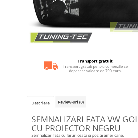
Statii radio CB
Suspensii auto
Bucsi poliuretan
Tuning aerodinamic
Accesorii bari auto
Adaos bara fata
Adaos bara spate
Transport gratuit
Aripi auto
Transport gratuit pentru comenzile ce
depasesc valoare de 700 euro.
Bara fata
Bara spate
Body kituri
Review-uri
(0)
Descriere
Eleroane auto
Praguri tuning
SEMNALIZARI FATA VW GOL
Tuning evacuare
CU PROIECTOR NEGRU
Accesorii tobe
Semnalizari fata cu faruri ceata si pozitii americane.