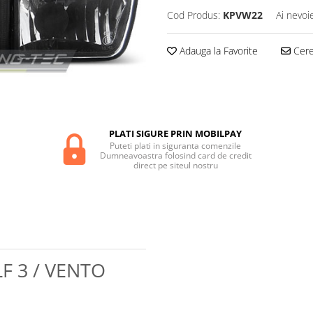
Cod Produs:
KPVW22
Ai nevoi
Adauga la Favorite
Cere 
PLATI SIGURE PRIN MOBILPAY
Puteti plati in siguranta comenzile
Dumneavoastra folosind card de credit
direct pe siteul nostru
F 3 / VENTO