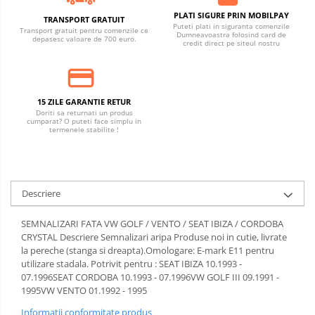
PLATI SIGURE PRIN MOBILPAY
TRANSPORT GRATUIT
Puteti plati in siguranta comenzile
Transport gratuit pentru comenzile ce
Dumneavoastra folosind card de
depasesc valoare de 700 euro.
credit direct pe siteul nostru
15 ZILE GARANTIE RETUR
Doriti sa returnati un produs
cumparat? O puteti face simplu in
termenele stabilite !
Descriere
SEMNALIZARI FATA VW GOLF / VENTO / SEAT IBIZA / CORDOBA
CRYSTAL Descriere Semnalizari aripa Produse noi in cutie, livrate
la pereche (stanga si dreapta).Omologare: E-mark E11 pentru
utilizare stadala. Potrivit pentru : SEAT IBIZA 10.1993 -
07.1996SEAT CORDOBA 10.1993 - 07.1996VW GOLF III 09.1991 -
1995VW VENTO 01.1992 - 1995
Informatii conformitate produs