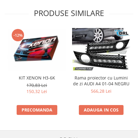
Intercooler
PRODUSE SIMILARE
-12%
KIT XENON H3-6K
Rama proiector cu Lumini
de zi AUDI A4 01-04 NEGRU
d
170,83 Lei
566,28 Lei
150,32 Lei
PRECOMANDA
ADAUGA IN COS