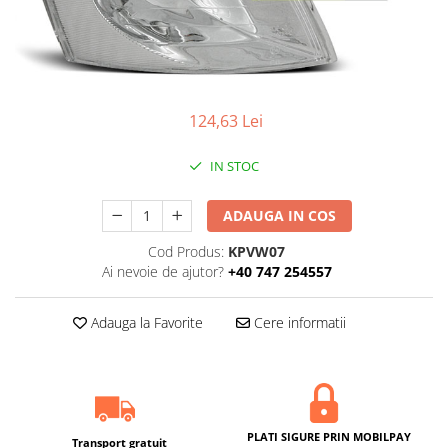
Statii radio CB
Suspensii auto
Bucsi poliuretan
Tuning aerodinamic
124,63 Lei
Accesorii bari auto
Adaos bara fata
IN STOC
Adaos bara spate
Aripi auto
ADAUGA IN COS
Bara fata
Cod Produs:
KPVW07
Ai nevoie de ajutor?
+40 747 254557
Bara spate
Body kituri
Adauga la Favorite
Cere informatii
Eleroane auto
Praguri tuning
Tuning evacuare
Accesorii tobe
PLATI SIGURE PRIN MOBILPAY
Transport gratuit