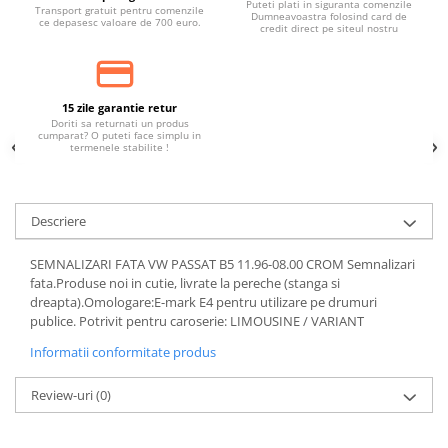
Puteti plati in siguranta comenzile
Banda termoizolata
Transport gratuit pentru comenzile
Dumneavoastra folosind card de
ce depasesc valoare de 700 euro.
credit direct pe siteul nostru
Capete toba
Tobe sport
Tuning iluminari
15 zile garantie retur
Doriti sa returnati un produs
Becuri LED
cumparat? O puteti face simplu in
termenele stabilite !
Faruri
Iluminari autoutilitare
Kituri xenon
Descriere
Lumini la numar
SEMNALIZARI FATA VW PASSAT B5 11.96-08.00 CROM Semnalizari
Proiectoare ceata
fata.Produse noi in cutie, livrate la pereche (stanga si
dreapta).Omologare:E-mark E4 pentru utilizare pe drumuri
Semnalizari aripa
publice. Potrivit pentru caroserie: LIMOUSINE / VARIANT
Semnalizari fata
Informatii conformitate produs
Stopuri
Review-uri
(0)
Tuning motor
Furtun intercooler turbo