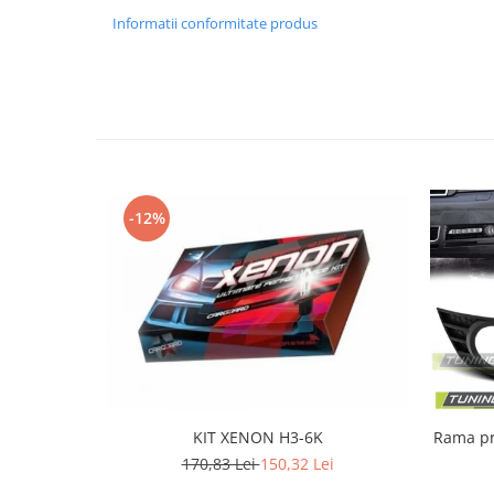
Banda termoizolata
Informatii conformitate produs
Capete toba
Tobe sport
Tuning iluminari
Becuri LED
Faruri
Iluminari autoutilitare
-12%
Kituri xenon
Lumini la numar
Proiectoare ceata
Semnalizari aripa
Semnalizari fata
Stopuri
KIT XENON H3-6K
Rama proi
Tuning motor
170,83 Lei
150,32 Lei
Furtun intercooler turbo