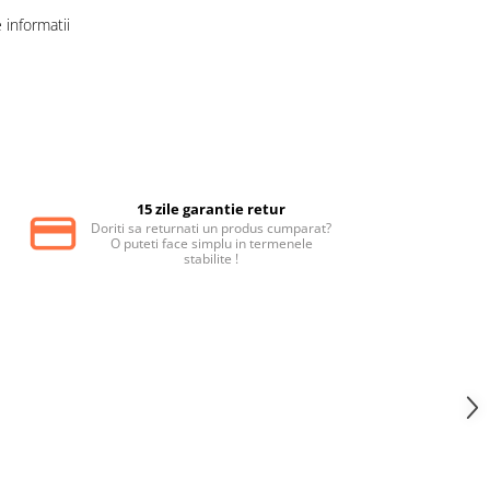
informatii
15 zile garantie retur
Doriti sa returnati un produs cumparat?
O puteti face simplu in termenele
stabilite !