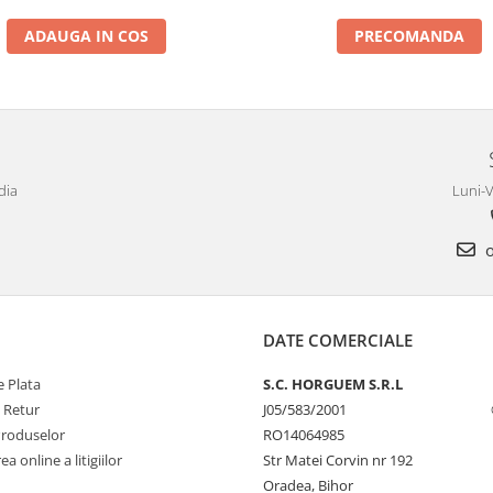
ADAUGA IN COS
PRECOMANDA
dia
Luni-V
o
DATE COMERCIALE
 Plata
S.C. HORGUEM S.R.L
e Retur
J05/583/2001
Produselor
RO14064985
a online a litigiilor
Str Matei Corvin nr 192
Oradea, Bihor