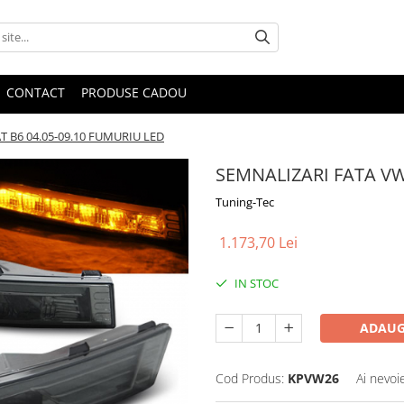
CONTACT
PRODUSE CADOU
 B6 04.05-09.10 FUMURIU LED
SEMNALIZARI FATA VW
Tuning-Tec
1.173,70 Lei
IN STOC
ADAUG
Cod Produs:
KPVW26
Ai nevoi