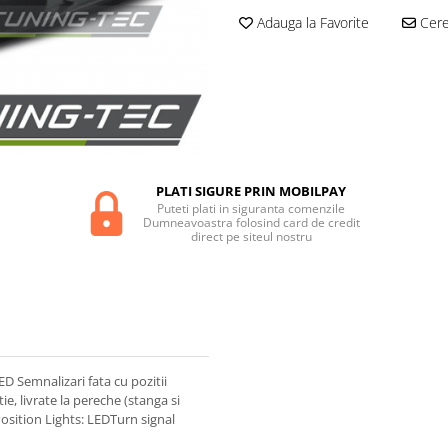
Adauga la Favorite
Cere 
PLATI SIGURE PRIN MOBILPAY
Puteti plati in siguranta comenzile
Dumneavoastra folosind card de credit
direct pe siteul nostru
Semnalizari fata cu pozitii
, livrate la pereche (stanga si
osition Lights: LEDTurn signal