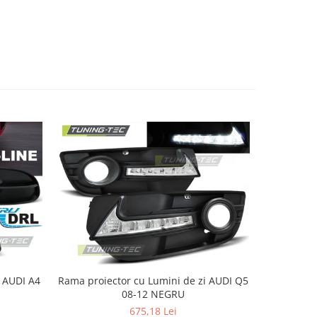
4
Rama proiector cu Lumini de zi AUDI Q5
Proiec
08-12 NEGRU
675,18 Lei