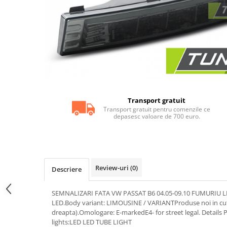
Statii radio CB
Suspensii auto
Bucsi poliuretan
Tuning aerodinamic
Accesorii bari auto
Adaos bara fata
Adaos bara spate
Transport gratuit
Aripi auto
Transport gratuit pentru comenzile ce
depasesc valoare de 700 euro.
Bara fata
Bara spate
Body kituri
Review-uri
(0)
Descriere
Eleroane auto
Praguri tuning
SEMNALIZARI FATA VW PASSAT B6 04.05-09.10 FUMURIU LED 
Tuning evacuare
LED.Body variant: LIMOUSINE / VARIANTProduse noi in cutie
dreapta).Omologare: E-markedE4- for street legal. Details P
Accesorii tobe
lights:LED LED TUBE LIGHT