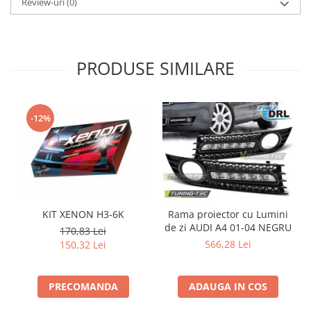
Review-uri
(0)
Intercooler
PRODUSE SIMILARE
-12%
KIT XENON H3-6K
Rama proiector cu Lumini
de zi AUDI A4 01-04 NEGRU
d
170,83 Lei
566,28 Lei
150,32 Lei
PRECOMANDA
ADAUGA IN COS