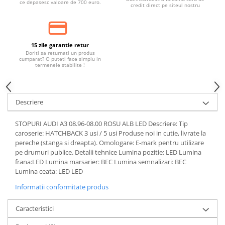
ce depasesc valoare de 700 euro.
Banda termoizolata
credit direct pe siteul nostru
Capete toba
Tobe sport
15 zile garantie retur
Tuning iluminari
Doriti sa returnati un produs
cumparat? O puteti face simplu in
Becuri LED
termenele stabilite !
Faruri
Iluminari autoutilitare
Descriere
Kituri xenon
STOPURI AUDI A3 08.96-08.00 ROSU ALB LED Descriere: Tip
Lumini la numar
caroserie: HATCHBACK 3 usi / 5 usi Produse noi in cutie, livrate la
Proiectoare ceata
pereche (stanga si dreapta). Omologare: E-mark pentru utilizare
pe drumuri publice. Detalii tehnice Lumina pozitie: LED Lumina
Semnalizari aripa
frana:LED Lumina marsarier: BEC Lumina semnalizari: BEC
Lumina ceata: LED LED
Semnalizari fata
Informatii conformitate produs
Stopuri
Tuning motor
Caracteristici
Furtun intercooler turbo