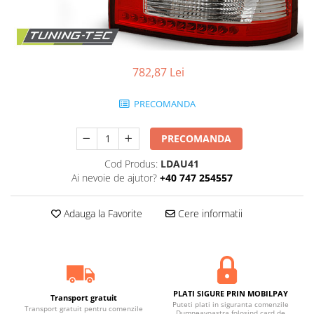
Statii radio CB
Suspensii auto
Bucsi poliuretan
Tuning aerodinamic
782,87 Lei
Accesorii bari auto
PRECOMANDA
Adaos bara fata
Adaos bara spate
PRECOMANDA
Aripi auto
Cod Produs:
LDAU41
Bara fata
Ai nevoie de ajutor?
+40 747 254557
Bara spate
Adauga la Favorite
Cere informatii
Body kituri
Eleroane auto
Praguri tuning
Tuning evacuare
PLATI SIGURE PRIN MOBILPAY
Accesorii tobe
Transport gratuit
Puteti plati in siguranta comenzile
Transport gratuit pentru comenzile
Dumneavoastra folosind card de