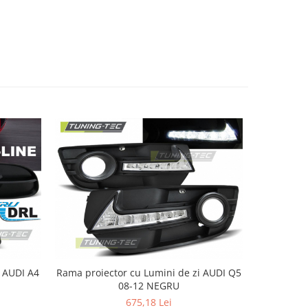
4
Rama proiector cu Lumini de zi AUDI Q5
Proiec
08-12 NEGRU
675,18 Lei