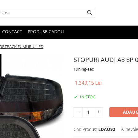
CONTACT
PRODUSE CADOU
SPORTBACK FUMURIU LED
STOPURI AUDI A3 8P 
Tuning-Tec
1.349,15 Lei
IN STOC
ADAUG
Cod Produs:
LDAU92
Ai nevoie