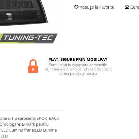
Adauga la Favorite
Cere 
PLATI SIGURE PRIN MOBILPAY
Puteti plati in siguranta comenzile
Dumneavoastra folosind card de credit
direct pe siteul nostru
iere: Tip caroserie: SPORTBACK
). Omologare: E-mark pentru
ie: LED Lumina frana:LED Lumina
D LED