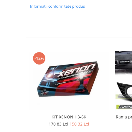
Banda termoizolata
Informatii conformitate produs
Capete toba
Tobe sport
Tuning iluminari
Becuri LED
Faruri
Iluminari autoutilitare
-12%
Kituri xenon
Lumini la numar
Proiectoare ceata
Semnalizari aripa
Semnalizari fata
Stopuri
KIT XENON H3-6K
Rama proi
Tuning motor
170,83 Lei
150,32 Lei
Furtun intercooler turbo