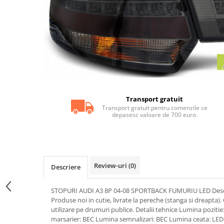
Statii radio CB
Suspensii auto
Bucsi poliuretan
Tuning aerodinamic
Accesorii bari auto
Adaos bara fata
Adaos bara spate
Transport gratuit
Aripi auto
Transport gratuit pentru comenzile ce
depasesc valoare de 700 euro.
Bara fata
Bara spate
Body kituri
Review-uri
(0)
Descriere
Eleroane auto
Praguri tuning
STOPURI AUDI A3 8P 04-08 SPORTBACK FUMURIU LED Descr
Tuning evacuare
Produse noi in cutie, livrate la pereche (stanga si dreapta
utilizare pe drumuri publice. Detalii tehnice Lumina pozit
Accesorii tobe
marsarier: BEC Lumina semnalizari: BEC Lumina ceata: LE