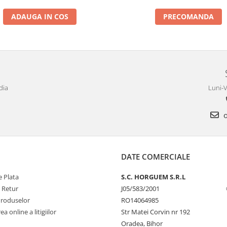
ADAUGA IN COS
PRECOMANDA
dia
Luni-V
o
DATE COMERCIALE
 Plata
S.C. HORGUEM S.R.L
e Retur
J05/583/2001
Produselor
RO14064985
a online a litigiilor
Str Matei Corvin nr 192
Oradea, Bihor