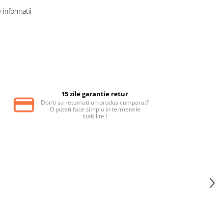
informatii
15 zile garantie retur
Doriti sa returnati un produs cumparat?
O puteti face simplu in termenele
stabilite !